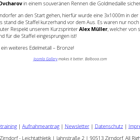
 Ovcharov
in einem souveränen Rennen die Goldmedaille sicher
Zirndorfer an den Start gehen, hierfür wurde eine 3x1000m in d
 stand die Staffel kurzerhand vor dem Aus. Es waren nur noch 
oluter Respekt unserem Kurzsprinter
Alex Müller
, welcher von
 für die Staffel eingesprungen ist!
ein weiteres Edelmetall – Bronze!
Joomla Gallery
makes it better. Balbooa.com
training
|
Aufnahmeantrag
|
Newsletter
|
Datenschutz
|
Impr
irndorf - Leichtathletik | Jahnstraße 2 | 90513 Zirndorf. All Rig