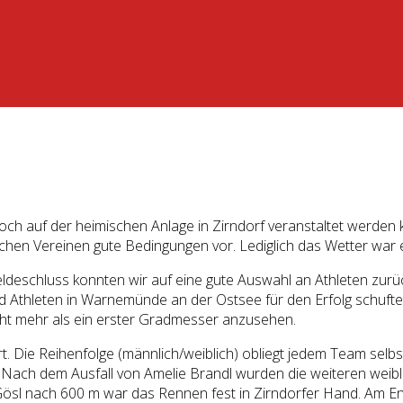
h auf der heimischen Anlage in Zirndorf veranstaltet werden k
chen Vereinen gute Bedingungen vor. Lediglich das Wetter war ei
eldeschluss konnten wir auf eine gute Auswahl an Athleten zurü
d Athleten in Warnemünde an der Ostsee für den Erfolg schuf
ht mehr als ein erster Gradmesser anzusehen.
art. Die Reihenfolge (männlich/weiblich) obliegt jedem Team selb
t. Nach dem Ausfall von Amelie Brandl wurden die weiteren weib
sl nach 600 m war das Rennen fest in Zirndorfer Hand. Am End