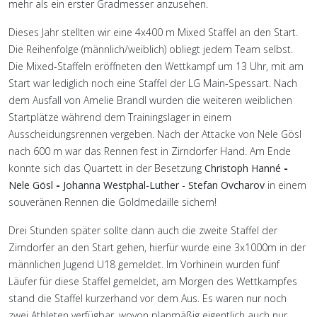
mehr als ein erster Gradmesser anzusehen.
Dieses Jahr stellten wir eine 4x400 m Mixed Staffel an den Start.
Die Reihenfolge (männlich/weiblich) obliegt jedem Team selbst.
Die Mixed-Staffeln eröffneten den Wettkampf um 13 Uhr, mit am
Start war lediglich noch eine Staffel der LG Main-Spessart. Nach
dem Ausfall von Amelie Brandl wurden die weiteren weiblichen
Startplätze während dem Trainingslager in einem
Ausscheidungsrennen vergeben. Nach der Attacke von Nele Gösl
nach 600 m war das Rennen fest in Zirndorfer Hand. Am Ende
konnte sich das Quartett in der Besetzung
Christoph Hanné
-
Nele Gösl
-
Johanna Westphal-Luther - Stefan Ovcharov
in einem
souveränen Rennen die Goldmedaille sichern!
Drei Stunden später sollte dann auch die zweite Staffel der
Zirndorfer an den Start gehen, hierfür wurde eine 3x1000m in der
männlichen Jugend U18 gemeldet. Im Vorhinein wurden fünf
Läufer für diese Staffel gemeldet, am Morgen des Wettkampfes
stand die Staffel kurzerhand vor dem Aus. Es waren nur noch
zwei Athleten verfügbar, wovon planmäßig eigentlich auch nur