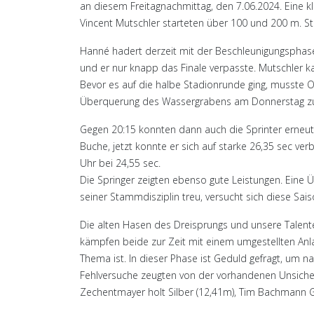
an diesem Freitagnachmittag, den 7.06.2024. Eine k
Vincent Mutschler starteten über 100 und 200 m. S
Hanné hadert derzeit mit der Beschleunigungsphase
und er nur knapp das Finale verpasste. Mutschler ka
Bevor es auf die halbe Stadionrunde ging, musste 
Überquerung des Wassergrabens am Donnerstag zuvo
Gegen 20:15 konnten dann auch die Sprinter erneut 
Buche, jetzt konnte er sich auf starke 26,35 sec v
Uhr bei 24,55 sec.
Die Springer zeigten ebenso gute Leistungen. Eine Ü
seiner Stammdisziplin treu, versucht sich diese Sa
Die alten Hasen des Dreisprungs und unsere Talente
kämpfen beide zur Zeit mit einem umgestellten Anlau
Thema ist. In dieser Phase ist Geduld gefragt, um na
Fehlversuche zeugten von der vorhandenen Unsicher
Zechentmayer holt Silber (12,41m), Tim Bachmann G