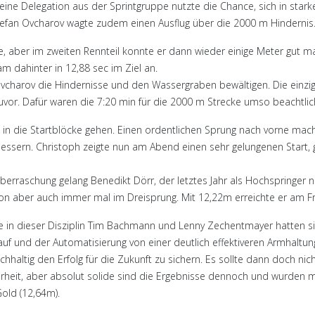
leine Delegation aus der Sprintgruppe nutzte die Chance, sich in sta
tefan Ovcharov wagte zudem einen Ausflug über die 2000 m Hindernis
, aber im zweiten Rennteil konnte er dann wieder einige Meter gut 
m dahinter in 12,88 sec im Ziel an.
Ovcharov die Hindernisse und den Wassergraben bewältigen. Die einzi
r. Dafür waren die 7:20 min für die 2000 m Strecke umso beachtlic
in die Startblöcke gehen. Einen ordentlichen Sprung nach vorne macht
erbessern. Christoph zeigte nun am Abend einen sehr gelungenen Start
berraschung gelang Benedikt Dörr, der letztes Jahr als Hochspringer no
ison aber auch immer mal im Dreisprung. Mit 12,22m erreichte er am F
 in dieser Disziplin Tim Bachmann und Lenny Zechentmayer hatten sic
f und der Automatisierung von einer deutlich effektiveren Armhaltung,
chhaltig den Erfolg für die Zukunft zu sichern. Es sollte dann doch n
heit, aber absolut solide sind die Ergebnisse dennoch und wurden m
old (12,64m).