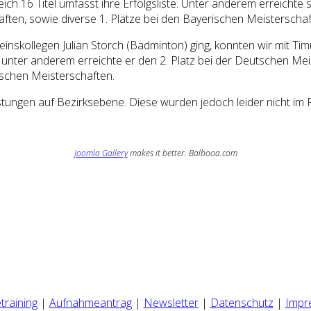
leich 16 Titel umfasst ihre Erfolgsliste. Unter anderem erreichte
aften, sowie diverse 1. Plätze bei den Bayerischen Meistersc
inskollegen Julian Storch (Badminton) ging, konnten wir mit Timu
en, unter anderem erreichte er den 2. Platz bei der Deutschen M
ischen Meisterschaften.
tungen auf Bezirksebene. Diese wurden jedoch leider nicht im 
Joomla Gallery
makes it better. Balbooa.com
training
|
Aufnahmeantrag
|
Newsletter
|
Datenschutz
|
Impr