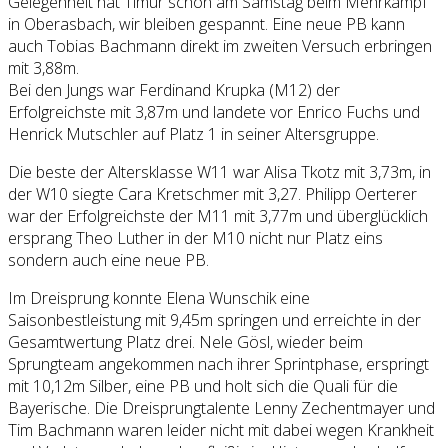
Gelegenheit hat Timur schon am Samstag beim Mehrkampf
in Oberasbach, wir bleiben gespannt. Eine neue PB kann
auch Tobias Bachmann direkt im zweiten Versuch erbringen
mit 3,88m.
Bei den Jungs war Ferdinand Krupka (M12) der
Erfolgreichste mit 3,87m und landete vor Enrico Fuchs und
Henrick Mutschler auf Platz 1 in seiner Altersgruppe.
Die beste der Altersklasse W11 war Alisa Tkotz mit 3,73m, in
der W10 siegte Cara Kretschmer mit 3,27. Philipp Oerterer
war der Erfolgreichste der M11 mit 3,77m und überglücklich
ersprang Theo Luther in der M10 nicht nur Platz eins
sondern auch eine neue PB.
Im Dreisprung konnte Elena Wunschik eine
Saisonbestleistung mit 9,45m springen und erreichte in der
Gesamtwertung Platz drei. Nele Gösl, wieder beim
Sprungteam angekommen nach ihrer Sprintphase, erspringt
mit 10,12m Silber, eine PB und holt sich die Quali für die
Bayerische. Die Dreisprungtalente Lenny Zechentmayer und
Tim Bachmann waren leider nicht mit dabei wegen Krankheit