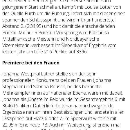
entscheidend. Beherzt geht sie die erste Runde nach
gelungenem Start schnell an, kämpft mit Louisa Lotter von
der Quelle Fürth um die Führung, liefert sich mit dieser einen
spannenden Schlusssprint und wird mit nur hundertstel
Abstand 2. (2:34,95) und holt damit die entscheidenden
Punkte. Mit nur 5 Punkten Vorsprung wird Katharina
Mittelfränkische Meisterin und Nordbayerische
Vizemeisterin, verbessert ihr Siebenkampf Ergebnis vom
letzten Jahr um tolle 216 Punkte auf 3396.
Premiere bei den Frauen
Johanna Westphal Luther stellte sich der sehr
professionellen Konkurrenz bei den Frauen (Johanna
Stegmaier und Sabrina Reusch, beides bekannte
Mehrkämpferinnen auf nationaler Ebene, waren mit dabei).
Johanna als Jüngste im Feld wurde im Gesamtergebnis 6. mit
3646 Punkten. Dabei lieferte Johanna durchweg solide
Ergebnisse nah an ihren Bestleistungen und landete in allen
Disziplinen auf Platz 6 oder 7. Im Speerwurf wirft sie mit
22,95 m eine neue PB. Auch ihr Weitsprung ist endlich mal