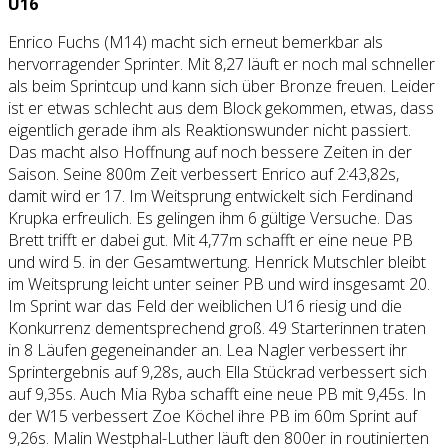
U16
Enrico Fuchs (M14) macht sich erneut bemerkbar als
hervorragender Sprinter. Mit 8,27 läuft er noch mal schneller
als beim Sprintcup und kann sich über Bronze freuen. Leider
ist er etwas schlecht aus dem Block gekommen, etwas, dass
eigentlich gerade ihm als Reaktionswunder nicht passiert.
Das macht also Hoffnung auf noch bessere Zeiten in der
Saison. Seine 800m Zeit verbessert Enrico auf 2:43,82s,
damit wird er 17. Im Weitsprung entwickelt sich Ferdinand
Krupka erfreulich. Es gelingen ihm 6 gültige Versuche. Das
Brett trifft er dabei gut. Mit 4,77m schafft er eine neue PB
und wird 5. in der Gesamtwertung. Henrick Mutschler bleibt
im Weitsprung leicht unter seiner PB und wird insgesamt 20.
Im Sprint war das Feld der weiblichen U16 riesig und die
Konkurrenz dementsprechend groß. 49 Starterinnen traten
in 8 Läufen gegeneinander an. Lea Nagler verbessert ihr
Sprintergebnis auf 9,28s, auch Ella Stückrad verbessert sich
auf 9,35s. Auch Mia Ryba schafft eine neue PB mit 9,45s. In
der W15 verbessert Zoe Köchel ihre PB im 60m Sprint auf
9,26s. Malin Westphal-Luther läuft den 800er in routinierten