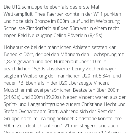
Die U12 schnupperte ebenfalls das erste Mal
Wettkampfluft. Thea Faerber konnte in der W11 punkten
und holte sich Bronze im 800m Lauf und im Weitsprung.
Schnellste Zirndorferin auf den 50m war in einem recht
engen Feld Neuzugang Celina Pöverlein (8,45s).
Höhepunkte bei den männlichen Athleten setzten klar
Benedikt Dörr, der bei den Männern den Hochsprung mit
1,82m gewann und den Hürdenlauf über 110m in
beachtlichen 15,80s absolvierte. Lenny Zechentmayer
siegte im Weitsprung der männlichen U20 mit 5,84m und
neuer PB. Ebenfalls in der U20 überzeugte Vincent
Mutschler mit zwei persönlichen Bestzeiten über 200m
(24,63s) und 300m (39,20s). Neben Vincent waren aus der
Sprint- und Langsprintgruppe zudem Christiane Hecht und
Stefan Ovcharov am Start, während sich der Rest der
Gruppe noch im Training befindet. Christiane konnte ihre
500m-Zeit deutlich auf nun 1:21 min steigern, und auch
Ovcharov ging mit einer neuen Bestmarke von 1:13 min aus