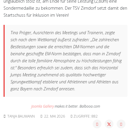
unglaublich stolz ist, am Ende für seine Leistung (2,80m) eine
Sondermedaillie zu bekommen. Der TSV Zirndorf setzt damit den
Startschuss für Inklusion im Verein!
Tina Pröger, Ausrichterin des Meetings und Trainerin, zeigte
sich nach dem Wettkampf äußerst zufrieden: „Die zahlreichen
Bestleistungen sowie die erreichten DM-Normen und die
beinahe geschaffte EM-Norm bestätigen, dass man in Zirndorf
durch die tolle familiäre Atmosphäre zu Höchstleistungen fähig
ist.“ Besonders erfreulich sei zudem, dass sich das Horizontal
Jumps Meeting zunehmend als qualitativ hochwertiger
Sprungwettkampf etabliere und Athletinnen und Athleten aus
ganz Bayern nach Zirndorf anreisen.
Joomla Gallery
makes it better. Balbooa.com
TANJA BAUMANN
22. MAI 2026
ZUGRIFFE: 882